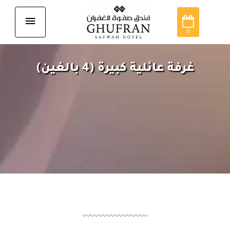
6
غرفة عائلية كبيرة (4 بالغين)