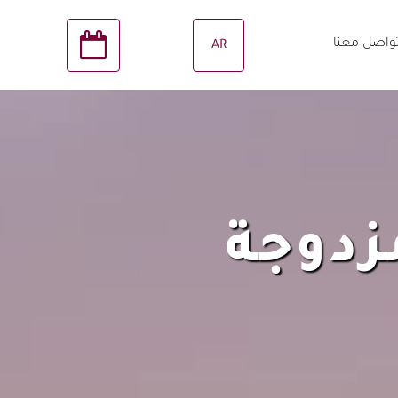
واصل معنا
AR
6
زدوجة