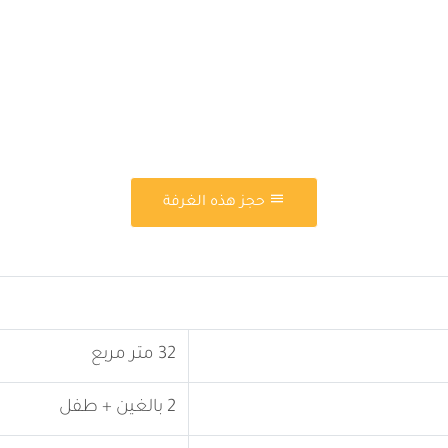
حجز هذه الغرفة
32 متر مربع
2 بالغين + طفل